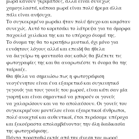
μωρά κάνουν γκριμάτσες, άλλα είναι συνεχώς
χαμογελαστά, κάποια μωρά είναι πολύ ήρεμα άλλα
πάλι είναι ανήσυχα.
Το συγκεκριμένο μωράκι ήταν πολύ ήσυχο και κοιμόταν
συνεχώς. Αυτό το κοριτσάκι το λάτρεψα για τα όμορφα
παχουλά χειλάκια της και το υπέροχο όνομά της.
Το όνομα της θα το κρατήσω μυστικό, όχι μόνο για
ευνόητους λόγους αλλά και επειδή θα ήθελα
να διεγείρω τη φαντασία σας καθώς θα βλέπετε τις
φωτογραφίες της και θα αναρωτιέστε τι όνομα θα της
ταίριαζε.
Θα ήθελα να σημειώσω πως η φωτογράφιση
νεογέννητου είναι ένα εξαιρετικό και συγκινητικό
γεγονός για τους γονείς του μωρού, είναι κάτι σαν μία
γιορτή και είναι σημαντικό να μπορούν οι γονείς
να χαλαρώσουν και να το απολαύσουν. Οι γονείς του
συγκεκριμένου μοντέλου είναι εξαιρετικοί άνθρωποι,
πολύ ανοιχτοί και αυθεντικοί, έτσι περάσαμε υπέροχα
και ξεκούραστα απολαμβάνοντας την όλη διαδικασία
της φωτογράφισης.
Πάντα προσπαθώ εκτός από την άνεση του μωρού